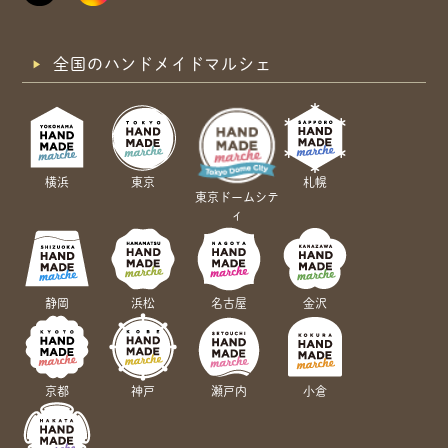
全国のハンドメイドマルシェ
横浜
東京
札幌
東京ドームシテ
ィ
静岡
浜松
名古屋
金沢
京都
神戸
瀬戸内
小倉