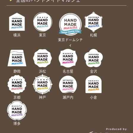
全国のハンドメイドマルシェ
横浜
東京
札幌
東京ドームシテ
ィ
静岡
浜松
名古屋
金沢
京都
神戸
瀬戸内
小倉
博多