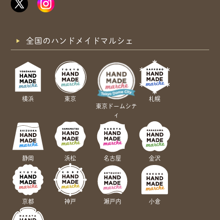
全国のハンドメイドマルシェ
横浜
東京
札幌
東京ドームシテ
ィ
静岡
浜松
名古屋
金沢
京都
神戸
瀬戸内
小倉