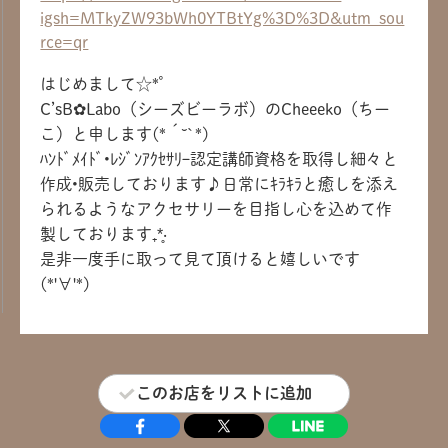
igsh=MTkyZW93bWh0YTBtYg%3D%3D&utm_sou
rce=qr
共有方法を選択
はじめまして☆*ﾟ
C’sB✿︎Labo（シーズビーラボ）のCheeeko（ちー
こ）と申します(*´˘`*)
ﾊﾝﾄﾞﾒｲﾄﾞ•ﾚｼﾞﾝｱｸｾｻﾘｰ認定講師資格を取得し細々と
作成•販売しております♪日常にｷﾗｷﾗと癒しを添え
られるようなアクセサリーを目指し心を込めて作
製しております₊*̥‧
是非一度手に取って見て頂けると嬉しいです
(*'∀'*)
このお店をリストに追加