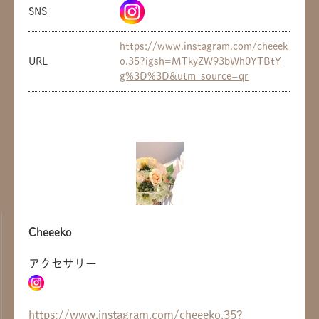
SNS
https://www.instagram.com/cheeek
URL
o.35?igsh=MTkyZW93bWh0YTBtY
g%3D%3D&utm_source=qr
Cheeeko
アクセサリー
https://www.instagram.com/cheeeko.35?