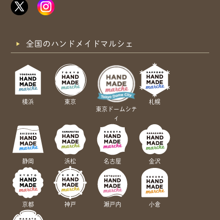
全国のハンドメイドマルシェ
横浜
東京
札幌
東京ドームシテ
ィ
静岡
浜松
名古屋
金沢
京都
神戸
瀬戸内
小倉