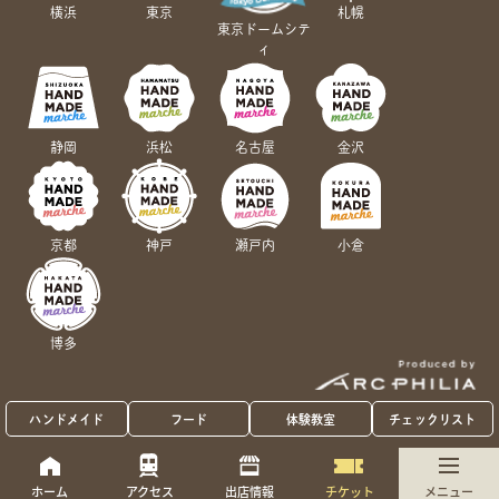
横浜
東京
札幌
東京ドームシテ
ィ
静岡
浜松
名古屋
金沢
京都
神戸
瀬戸内
小倉
博多
ハンドメイド
フード
体験教室
チェックリスト
ホーム
アクセス
出店情報
チケット
メニュー