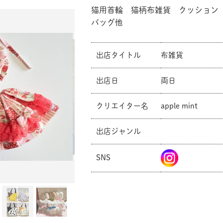
猫用首輪 猫柄布雑貨 クッション
バッグ他
出店タイトル
布雑貨
出店日
両日
クリエイター名
apple mint
出店ジャンル
SNS
共有方法を選択