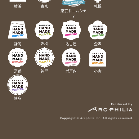
横浜
東京
札幌
東京ドームシテ
ィ
静岡
浜松
名古屋
金沢
京都
神戸
瀬戸内
小倉
博多