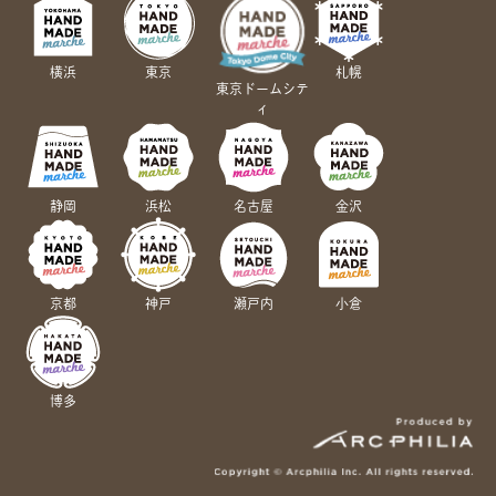
横浜
東京
札幌
東京ドームシテ
ィ
静岡
浜松
名古屋
金沢
京都
神戸
瀬戸内
小倉
博多