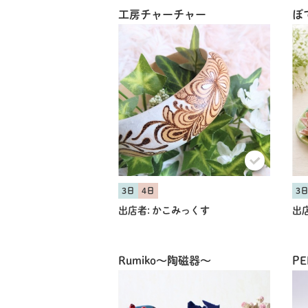
工房チャーチャー
ぽ
3日
4日
3
出店者:
かこみっくす
出店
Rumiko〜陶磁器〜
PE