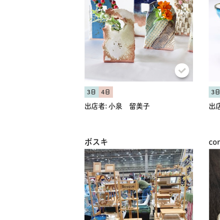
3日
4日
3
出店者:
小泉 留美子
出店
ボスキ
co