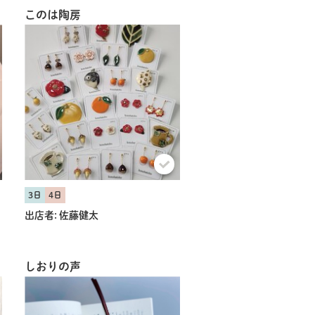
このは陶房
3日
4日
出店者:
佐藤健太
しおりの声