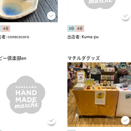
日
4日
3日
4日
共有方法を選択
者:
conecocoro
出店者:
Kuma-pu
ビー倶楽部en
マチルダグッズ