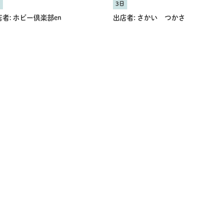
日
3日
者:
ホビー倶楽部en
出店者:
さかい つかさ