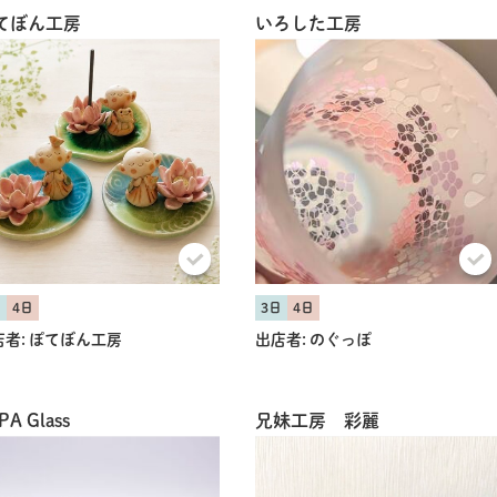
てぼん工房
いろした工房
日
4日
3日
4日
者:
ぽてぼん工房
出店者:
のぐっぽ
PA Glass
兄妹工房 彩麗