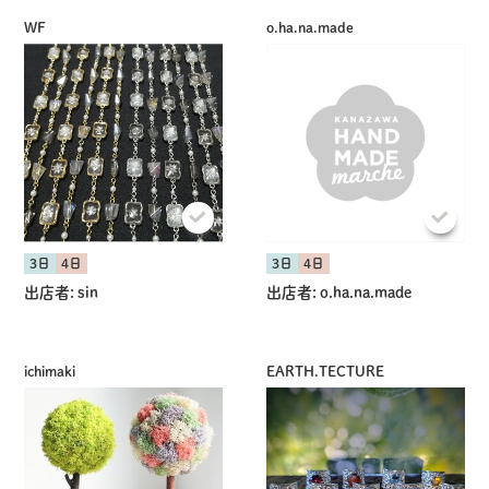
WF
o.ha.na.made
3日
4日
3日
4日
出店者:
sin
出店者:
o.ha.na.made
ichimaki
EARTH.TECTURE