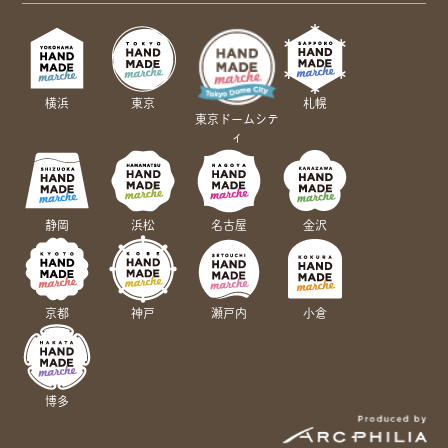
横浜
東京
札幌
東京ドームシテ
ィ
静岡
浜松
名古屋
金沢
京都
神戸
瀬戸内
小倉
博多