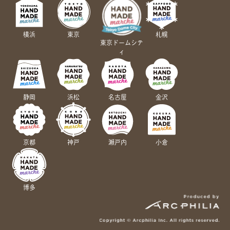
横浜
東京
札幌
東京ドームシテ
ィ
静岡
浜松
名古屋
金沢
京都
神戸
瀬戸内
小倉
博多