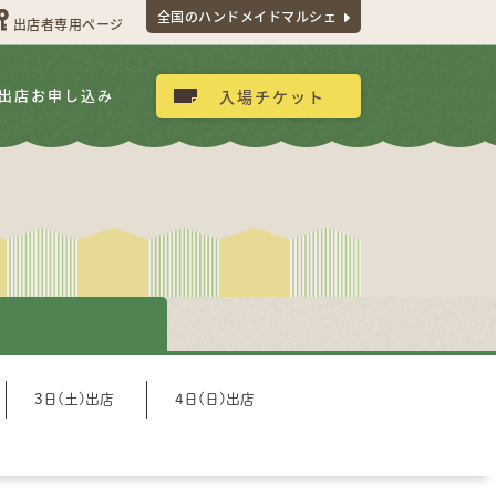
全国のハンドメイドマルシェ
出店者専用ページ
出店お申し込み
入場チケット
3日(土)出店
4日(日)出店