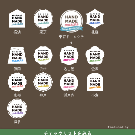
横浜
東京
札幌
東京ドームシテ
ィ
静岡
浜松
名古屋
金沢
京都
神戸
瀬戸内
小倉
博多
チェックリストをみる