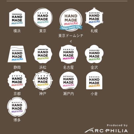
横浜
東京
札幌
東京ドームシテ
ィ
静岡
浜松
名古屋
金沢
京都
神戸
瀬戸内
小倉
博多