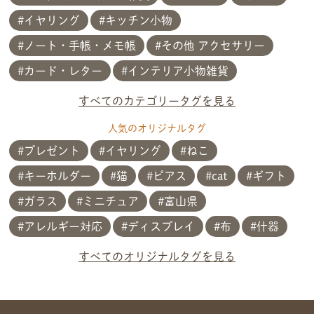
イヤリング
キッチン小物
ノート・手帳・メモ帳
その他 アクセサリー
カード・レター
インテリア小物雑貨
すべてのカテゴリータグを見る
人気のオリジナルタグ
プレゼント
イヤリング
ねこ
キーホルダー
猫
ピアス
cat
ギフト
ガラス
ミニチュア
富山県
共有方法を選択
アレルギー対応
ディスプレイ
布
什器
すべてのオリジナルタグを見る