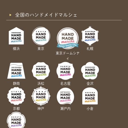
全国のハンドメイドマルシェ
横浜
東京
札幌
東京ドームシテ
ィ
静岡
浜松
名古屋
金沢
京都
神戸
瀬戸内
小倉